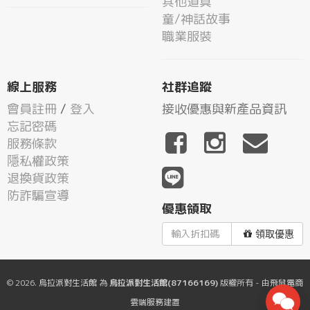
其他道具
童/神話故事
職業服裝
線上服務
社群追蹤
會員註冊
/
登入
接收優惠與新產品資訊
忘記密碼
服務條款
隱私權政策
退換貨政策
防詐騙宣導
優惠領取
領取優惠
© 2026.
烏拉派對生活館
為
烏拉派對生活館(87166169)
版權所有 - 由
飛鼠電商
雲端服務
建置