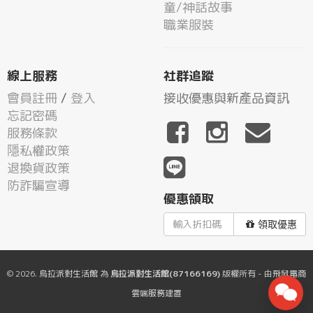
童/神話故事
職業服裝
線上服務
社群追蹤
會員註冊
/
登入
接收優惠與新產品資訊
忘記密碼
服務條款
隱私權政策
退換貨政策
防詐騙宣導
優惠領取
領取優惠
© 2026.
烏拉派對生活館
為
烏拉派對生活館(87166169)
版權所有 - 由
飛鼠電商
雲端服務
建置