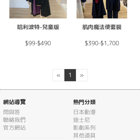
哈利波特-兒童版
肌肉魔法使套裝
$99-$490
$390-$1,700
«
1
»
網站導覽
熱門分類
問與答
日本動漫
聯絡我們
迪士尼
官方網站
影劇系列
其他道具