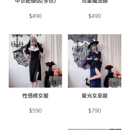
中世紀僧侶(多色)
兒童魔法師
$490
$490
性感修女服
星光女巫裝
$590
$790