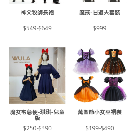
神父牧師長袍
魔戒-甘道夫套裝
$549-$649
$999
魔女宅急便-琪琪-兒童
萬聖節小女巫裙裝
版
$250-$390
$199-$490