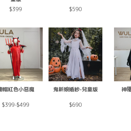
$399
$590
連帽紅色小惡魔
鬼新娘婚紗-兒童版
神
$399-$499
$690