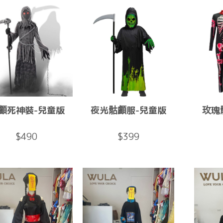
顱死神裝-兒童版
夜光骷顱服-兒童版
玫瑰
$490
$399