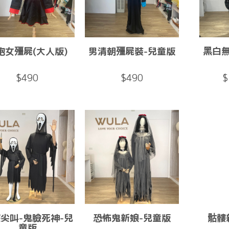
袍女殭屍(大人版)
男清朝殭屍裝-兒童版
黑白
$490
$490
$
尖叫-鬼臉死神-兒
恐怖鬼新娘-兒童版
骷髏
童版