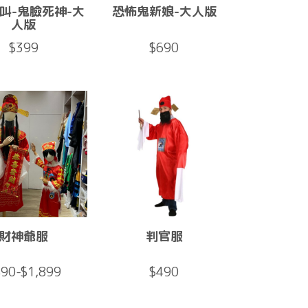
叫-鬼臉死神-大
恐怖鬼新娘-大人版
人版
$399
$690
財神爺服
判官服
90-$1,899
$490