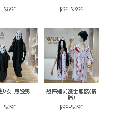
$690
$99-$399
隱少女-無臉男
恐怖殭屍護士服裝(情
侶)
$490
$99-$490