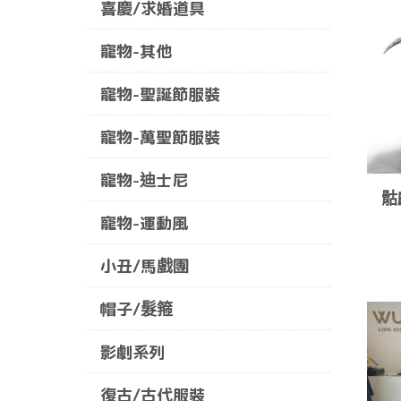
喜慶/求婚道具
寵物-其他
寵物-聖誕節服裝
寵物-萬聖節服裝
寵物-迪士尼
骷
寵物-運動風
小丑/馬戲團
帽子/髮箍
影劇系列
復古/古代服裝