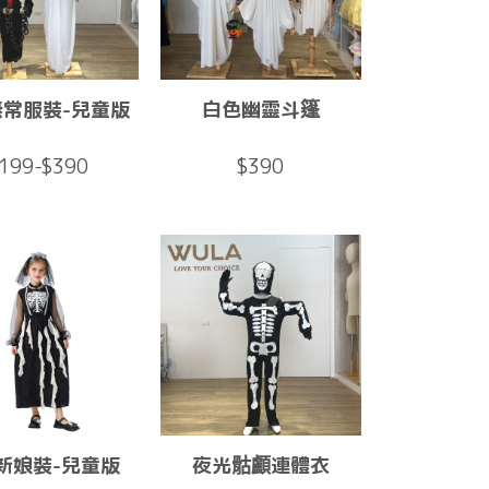
無常服裝-兒童版
白色幽靈斗篷
199-$390
$390
新娘裝-兒童版
夜光骷顱連體衣