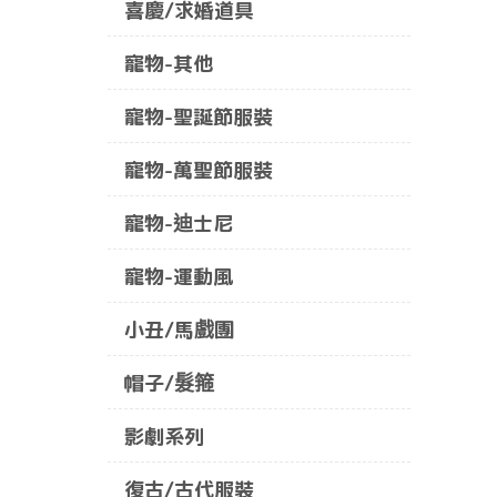
喜慶/求婚道具
寵物-其他
寵物-聖誕節服裝
寵物-萬聖節服裝
寵物-迪士尼
寵物-運動風
小丑/馬戲團
帽子/髮箍
影劇系列
復古/古代服裝