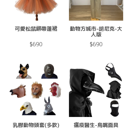
可愛松鼠綁帶蓬裙
動物方城市-胡尼克-大
人版
$690
$690
乳膠動物頭套(多款)
瘟疫醫生-鳥嘴面具