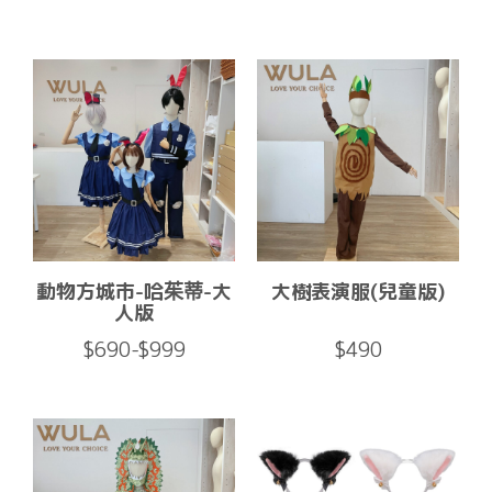
動物方城市-哈茱蒂-大
大樹表演服(兒童版)
人版
$690-$999
$490