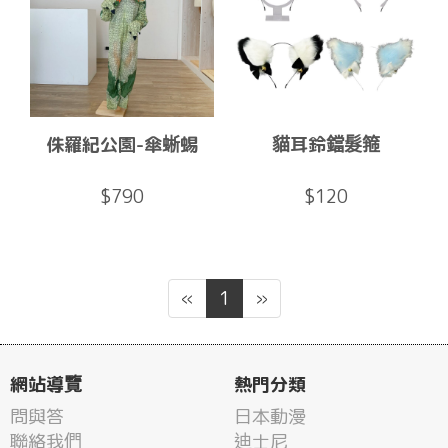
侏羅紀公園-傘蜥蜴
貓耳鈴鐺髮箍
$790
$120
«
1
»
網站導覽
熱門分類
問與答
日本動漫
聯絡我們
迪士尼