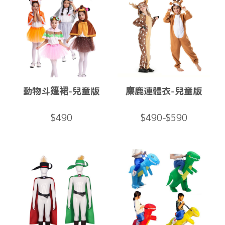
動物斗篷裙-兒童版
麋鹿連體衣-兒童版
$490
$490-$590