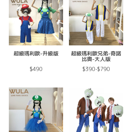
超級瑪利歐-升級版
超級瑪利歐兄弟-奇諾
比奧-大人版
$490
$390-$790