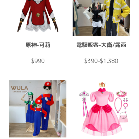
原神-可莉
電馭叛客-大衛/露西
$990
$390-$1,380