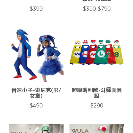
$399
$390-$790
音速小子-索尼克(男/
超級瑪利歐-斗篷面具
女童)
組
$490
$290