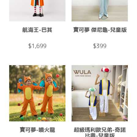
航海王-巴其
寶可夢 傑尼龜-兒童版
$1,699
$399
寶可夢-噴火龍
超級瑪利歐兄弟-奇諾
比奧-兒童版