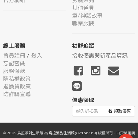
官方網站
影劇系列
其他道具
童/神話故事
職業服裝
線上服務
社群追蹤
會員註冊
/
登入
接收優惠與新產品資訊
忘記密碼
服務條款
隱私權政策
退換貨政策
防詐騙宣導
優惠領取
領取優惠
© 2026.
烏拉派對生活館
為
烏拉派對生活館(87166169)
版權所有 - 由
飛鼠電商