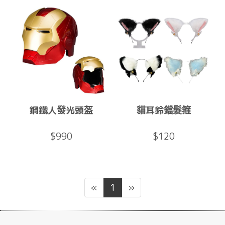
鋼鐵人發光頭盔
貓耳鈴鐺髮箍
$990
$120
«
1
»