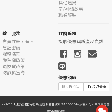
其他道具
童/神話故事
職業服裝
線上服務
社群追蹤
會員註冊
/
登入
接收優惠與新產品資訊
忘記密碼
服務條款
隱私權政策
退換貨政策
防詐騙宣導
優惠領取
領取優惠
© 2026.
烏拉派對生活館
為
烏拉派對生活館(87166169)
版權所有 - 由
飛鼠電商
雲端服務
建置