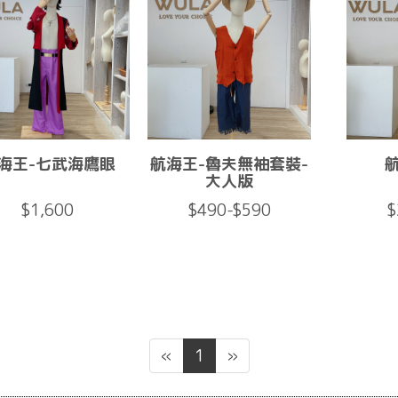
海王-七武海鷹眼
航海王-魯夫無袖套裝-
大人版
$1,600
$490-$590
$
«
1
»