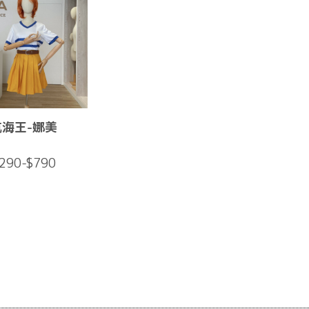
航海王-娜美
290-$790