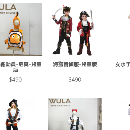
總動員-尼莫-兒童
海盜首領服-兒童版
女水
版
$490
$490