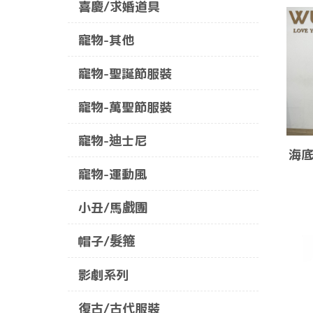
喜慶/求婚道具
寵物-其他
寵物-聖誕節服裝
寵物-萬聖節服裝
寵物-迪士尼
海底
寵物-運動風
小丑/馬戲團
帽子/髮箍
影劇系列
復古/古代服裝