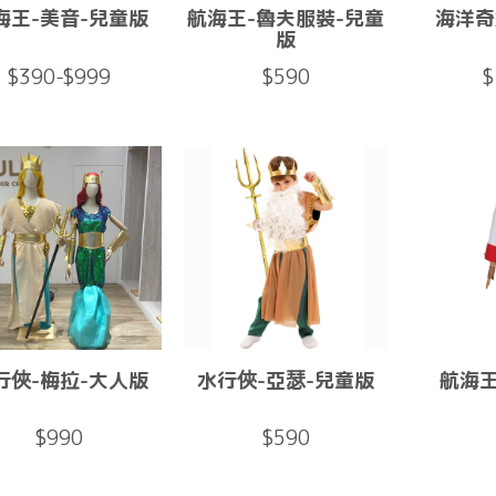
海王-美音-兒童版
航海王-魯夫服裝-兒童
海洋奇
版
$390-$999
$590
$
行俠-梅拉-大人版
水行俠-亞瑟-兒童版
航海
$990
$590