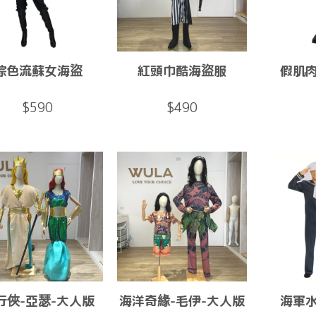
棕色流蘇女海盜
紅頭巾酷海盜服
假肌
$590
$490
行俠-亞瑟-大人版
海洋奇緣-毛伊-大人版
海軍