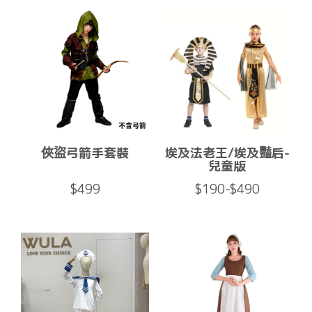
俠盜弓箭手套裝
埃及法老王/埃及豔后-
兒童版
$499
$190-$490