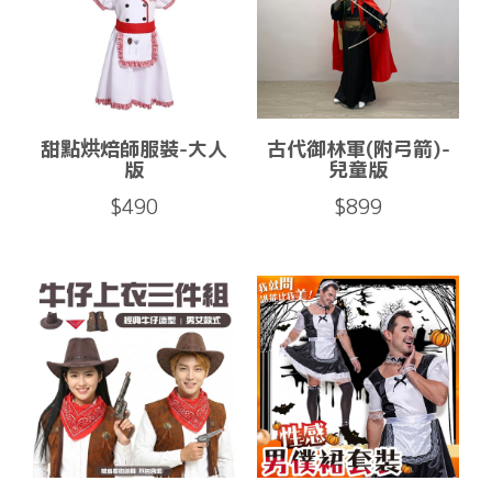
甜點烘焙師服裝-大人
古代御林軍(附弓箭)-
版
兒童版
$490
$899