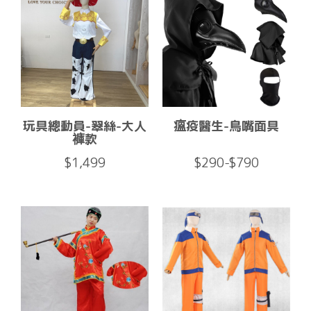
玩具總動員-翠絲-大人
瘟疫醫生-鳥嘴面具
褲款
$1,499
$290-$790