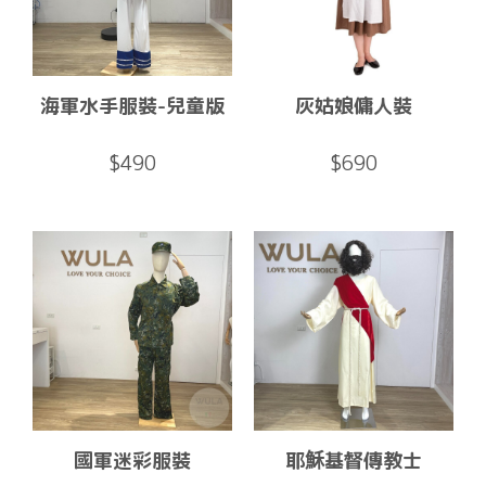
海軍水手服裝-兒童版
灰姑娘傭人裝
$490
$690
國軍迷彩服裝
耶穌基督傳教士