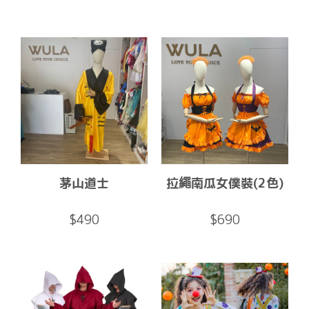
茅山道士
拉繩南瓜女僕裝(2色)
$490
$690