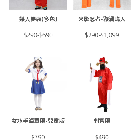
媒人婆裝(多色)
火影忍者-漩渦鳴人
$290-$690
$290-$1,099
女水手海軍服-兒童版
判官服
$390
$490