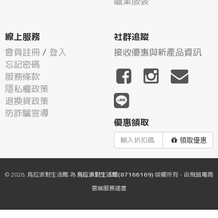
職業服裝
線上服務
社群追蹤
會員註冊
/
登入
接收優惠與新產品資訊
忘記密碼
服務條款
隱私權政策
退換貨政策
防詐騙宣導
優惠領取
領取優惠
© 2026.
烏拉派對生活館
為
烏拉派對生活館(87166169)
版權所有 - 由
飛鼠電商
雲端服務
建置