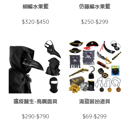
柳編水果籃
仿藤編水果籃
$320-$450
$250-$299
瘟疫醫生-鳥嘴面具
海盜裝扮道具
$290-$790
$69-$299