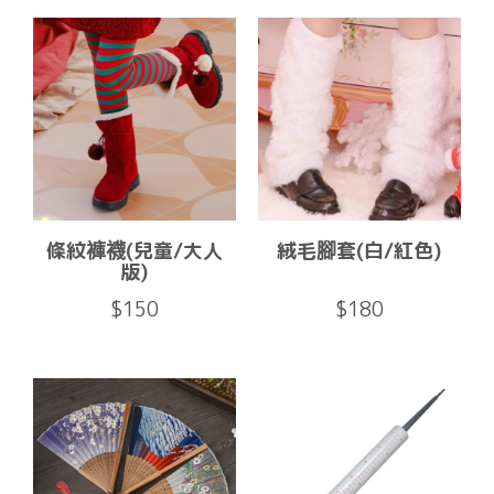
條紋褲襪(兒童/大人
絨毛腳套(白/紅色)
版)
$150
$180