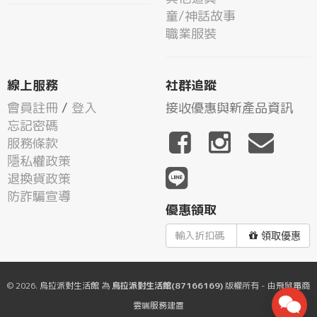
童/神話故事
職業服裝
線上服務
社群追蹤
會員註冊
/
登入
接收優惠與新產品資訊
忘記密碼
服務條款
隱私權政策
退換貨政策
防詐騙宣導
優惠領取
領取優惠
© 2026.
烏拉派對生活館
為
烏拉派對生活館(87166169)
版權所有 - 由
飛鼠電商
雲端服務
建置