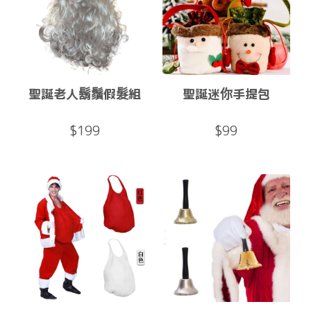
聖誕老人鬍鬚假髮組
聖誕迷你手提包
$199
$99