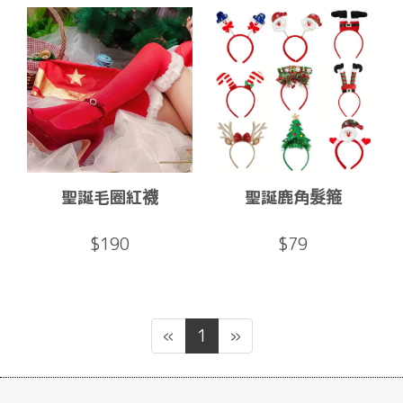
聖誕毛圈紅襪
聖誕鹿角髮箍
$190
$79
«
1
»