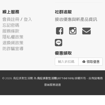
線上服務
社群追蹤
會員註冊
/
登入
接收優惠與新產品資訊
忘記密碼
服務條款
隱私權政策
退換貨政策
防詐騙宣導
優惠領取
領取優惠
© 2026.
烏拉派對生活館
為
烏拉派對生活館(87166169)
版權所有 - 由
飛鼠電商
雲端服務
建置