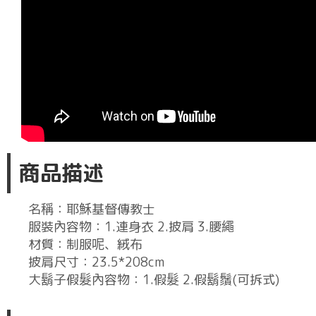
商品描述
名稱：耶穌基督傳教士
服裝內容物：1.連身衣 2.披肩 3.腰繩
材質：制服呢、絨布
披肩尺寸：23.5*208cm
大鬍子假髮內容物：1.假髮 2.假鬍鬚(可拆式)