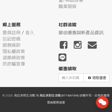
童/神話故事
職業服裝
線上服務
社群追蹤
會員註冊
/
登入
接收優惠與新產品資訊
忘記密碼
服務條款
隱私權政策
退換貨政策
防詐騙宣導
優惠領取
領取優惠
© 2026.
烏拉派對生活館
為
烏拉派對生活館(87166169)
版權所有 - 由
飛鼠電商
雲端服務
建置