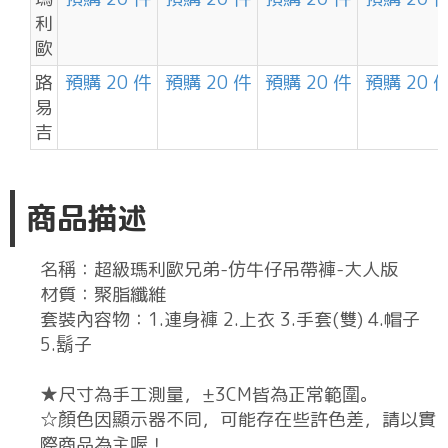
利
歐
路
預購 20 件
預購 20 件
預購 20 件
預購 20 
易
吉
商品描述
名稱：超級瑪利歐兄弟-仿牛仔吊帶褲-大人版
材質：聚脂纖維
套裝內容物：1.連身褲 2.上衣 3.手套(雙) 4.帽子
5.鬍子
★尺寸為手工測量，±3CM皆為正常範圍。
☆顏色因顯示器不同，可能存在些許色差，請以實
際商品為主喔！