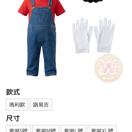
款式
瑪利歐
路易吉
尺寸
套裝S號
套裝M號
套裝L號
套裝XL號