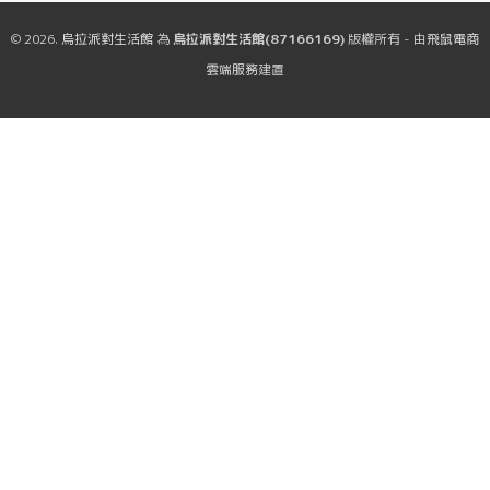
© 2026.
烏拉派對生活館
為
烏拉派對生活館(87166169)
版權所有 - 由
飛鼠電商
雲端服務
建置