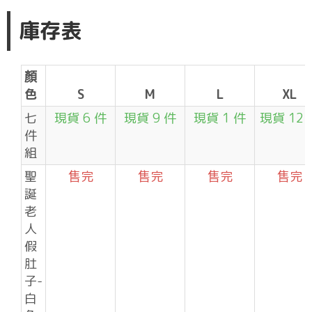
庫存表
顏
色
S
M
L
XL
七
現貨 6 件
現貨 9 件
現貨 1 件
現貨 12 
件
組
聖
售完
售完
售完
售完
誕
老
人
假
肚
子-
白