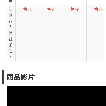
色
聖
售完
售完
售完
售完
誕
老
人
假
肚
子-
紅
色
商品影片