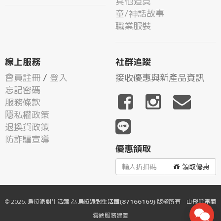
其他道具
童/神話故事
職業服裝
線上服務
社群追蹤
會員註冊
/
登入
接收優惠與新產品資訊
忘記密碼
服務條款
隱私權政策
退換貨政策
防詐騙宣導
優惠領取
領取優惠
© 2026.
烏拉派對生活館
為
烏拉派對生活館(87166169)
版權所有 - 由
飛鼠電商
雲端服務
建置