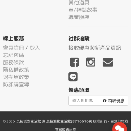
其他道具
童/神話故事
職業服裝
線上服務
社群追蹤
會員註冊
/
登入
接收優惠與新產品資訊
忘記密碼
服務條款
隱私權政策
退換貨政策
防詐騙宣導
優惠領取
領取優惠
© 2026.
烏拉派對生活館
為
烏拉派對生活館(87166169)
版權所有 - 由
飛鼠電商
雲端服務
建置