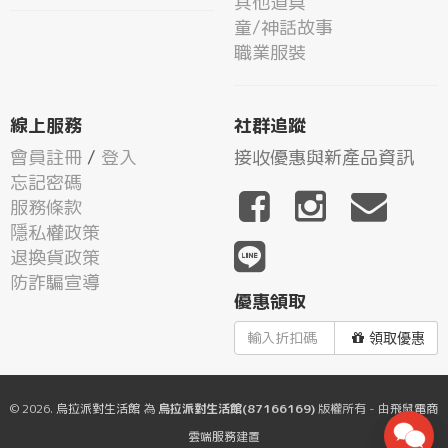
其他道具
童/神話故事
職業服裝
線上服務
社群追蹤
會員註冊
/
登入
接收優惠與新產品資訊
忘記密碼
服務條款
隱私權政策
退換貨政策
防詐騙宣導
優惠領取
領取優惠
© 2026.
烏拉派對生活館
為
烏拉派對生活館(87166169)
版權所有 - 由
飛鼠電商
雲端服務
建置