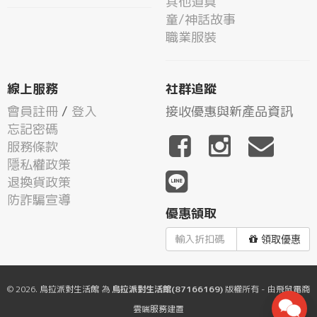
其他道具
童/神話故事
職業服裝
線上服務
社群追蹤
會員註冊
/
登入
接收優惠與新產品資訊
忘記密碼
服務條款
隱私權政策
退換貨政策
防詐騙宣導
優惠領取
領取優惠
© 2026.
烏拉派對生活館
為
烏拉派對生活館(87166169)
版權所有 - 由
飛鼠電商
雲端服務
建置