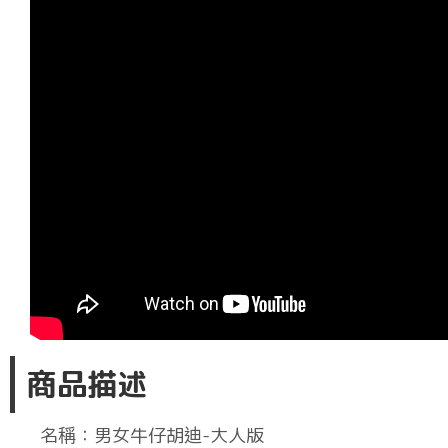
商品描述
名稱：男女牛仔胡迪-大人版