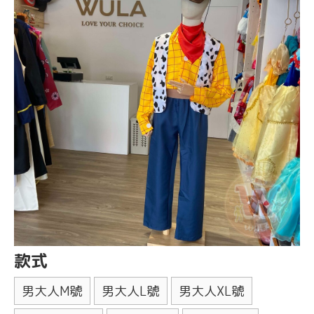
款式
男大人M號
男大人L號
男大人XL號