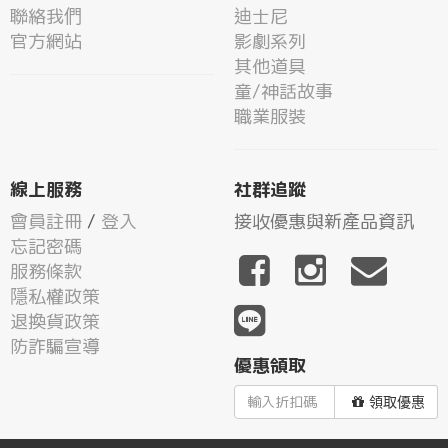
聯絡我們
迪士尼
官方網站
影劇系列
其他道具
童/神話故事
職業服裝
線上服務
社群追蹤
會員註冊
/
登入
接收優惠與新產品資訊
忘記密碼
服務條款
隱私權政策
退換貨政策
防詐騙宣導
優惠領取
領取優惠