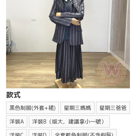
款式
黑色制服(外套+裙)
星期三媽媽
星期三爸爸
洋裝A
洋裝B（版大，建議拿小一號）
洋裝C
洋裝D
全套藍色制服(不含假髮)