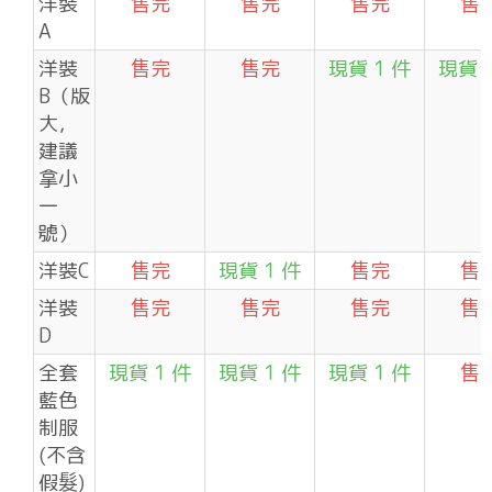
洋裝
售完
售完
售完
售
A
洋裝
售完
售完
現貨 1 件
現貨 
B（版
大，
建議
拿小
一
號）
洋裝C
售完
現貨 1 件
售完
售
洋裝
售完
售完
售完
售
D
全套
現貨 1 件
現貨 1 件
現貨 1 件
售
藍色
制服
(不含
假髮)