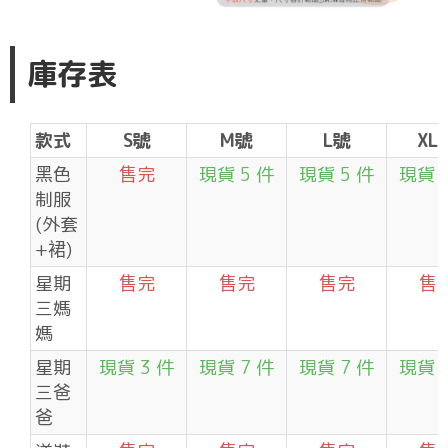
庫存表
款式
S號
M號
L號
XL
黑色
售完
現貨 5 件
現貨 5 件
現貨 
制服
(外套
+裙)
星期
售完
售完
售完
售
三媽
媽
星期
現貨 3 件
現貨 7 件
現貨 7 件
現貨 
三爸
爸