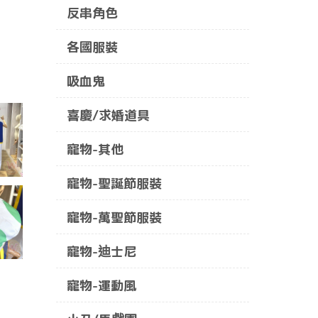
反串角色
各國服裝
吸血鬼
喜慶/求婚道具
寵物-其他
寵物-聖誕節服裝
寵物-萬聖節服裝
寵物-迪士尼
寵物-運動風