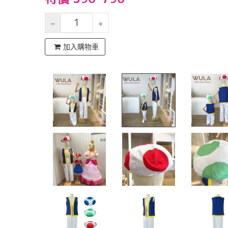
加入購物車