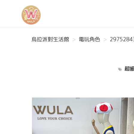
烏拉派對生活館
烏拉派對生活館
電玩角色
2975284
超級