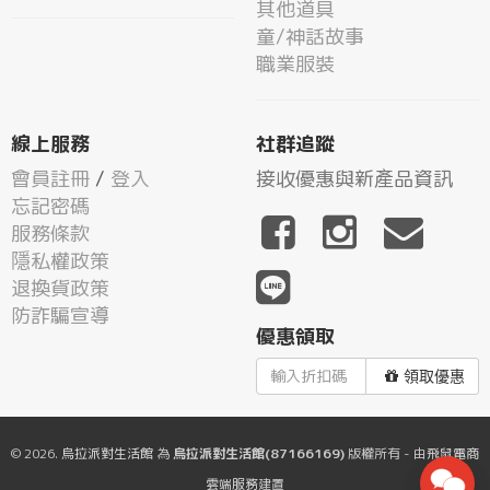
其他道具
童/神話故事
職業服裝
線上服務
社群追蹤
會員註冊
/
登入
接收優惠與新產品資訊
忘記密碼
服務條款
隱私權政策
退換貨政策
防詐騙宣導
優惠領取
領取優惠
© 2026.
烏拉派對生活館
為
烏拉派對生活館(87166169)
版權所有 - 由
飛鼠電商
雲端服務
建置