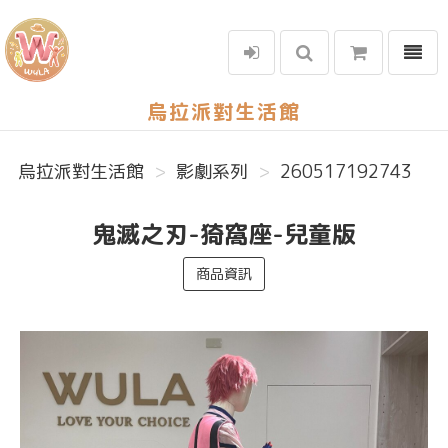
選單
烏拉派對生活館
烏拉派對生活館
影劇系列
260517192743
鬼滅之刃-猗窩座-兒童版
商品資訊