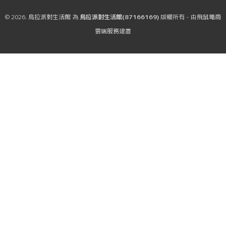
© 2026.
烏拉派對生活館
為
烏拉派對生活館(87166169)
版權所有 - 由
飛鼠電商
雲端服務
建置