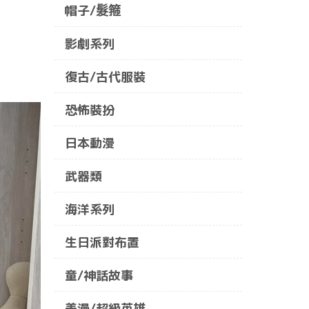
帽子/髮箍
影劇系列
復古/古代服裝
恐怖裝扮
日本動漫
武器類
海洋系列
生日派對布置
童/神話故事
美漫/超級英雄