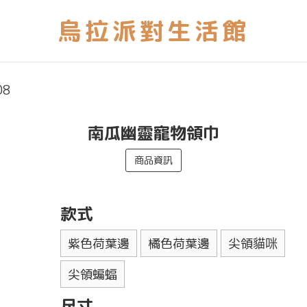
08
南瓜幽靈寵物領巾
商品資訊
款式
紫色荷葉邊
橘色荷葉邊
尖領貓咪
尖領蝙蝠
尺寸