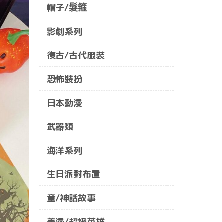
帽子/髮箍
影劇系列
復古/古代服裝
恐怖裝扮
日本動漫
武器類
海洋系列
生日派對布置
童/神話故事
美漫/超級英雄