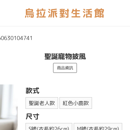
60630104741
聖誕寵物披風
商品資訊
款式
聖誕老人款
紅色小鹿款
尺寸
S號(衣長約26cm)
M號(衣長約29cm)