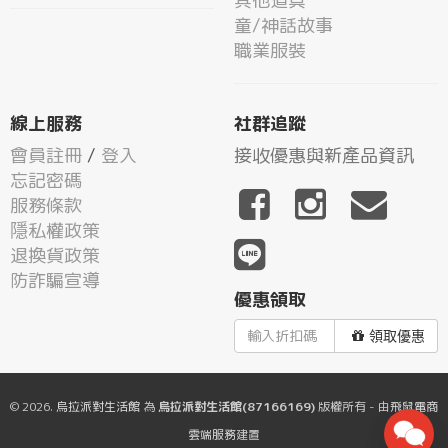
其他道具
童/神話故事
職業服裝
線上服務
社群追蹤
會員註冊
/
登入
接收優惠與新產品資訊
忘記密碼
服務條款
隱私權政策
退換貨政策
防詐騙宣導
優惠領取
領取優惠
© 2026.
烏拉派對生活館
為
烏拉派對生活館(87166169)
版權所有 - 由
飛鼠電商
雲端服務
建置