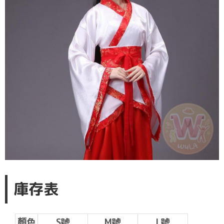
庫存表
顏色
S號
M號
L號