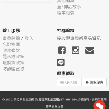
其他道具
童/神話故事
職業服裝
線上服務
社群追蹤
會員註冊
/
登入
接收優惠與新產品資訊
忘記密碼
服務條款
隱私權政策
退換貨政策
防詐騙宣導
優惠領取
領取優惠
© 2026.
烏拉派對生活館
為
烏拉派對生活館(87166169)
版權所有 - 由
飛鼠電商
雲端服務
建置