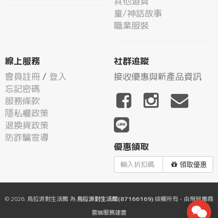
其他道具
童/神話故事
職業服裝
線上服務
社群追蹤
會員註冊
/
登入
接收優惠與新產品資訊
忘記密碼
服務條款
隱私權政策
退換貨政策
防詐騙宣導
優惠領取
領取優惠
© 2026.
烏拉派對生活館
為
烏拉派對生活館(87166169)
版權所有 - 由
飛鼠電商
雲端服務
建置