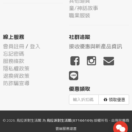
其他道具
童/神話故事
職業服裝
線上服務
社群追蹤
會員註冊
/
登入
接收優惠與新產品資訊
忘記密碼
服務條款
隱私權政策
退換貨政策
防詐騙宣導
優惠領取
領取優惠
© 2026.
烏拉派對生活館
為
烏拉派對生活館(87166169)
版權所有 - 由
飛鼠電商
雲端服務
建置