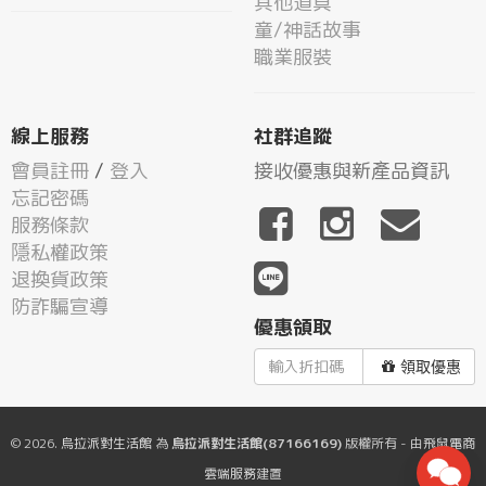
其他道具
童/神話故事
職業服裝
線上服務
社群追蹤
會員註冊
/
登入
接收優惠與新產品資訊
忘記密碼
服務條款
隱私權政策
退換貨政策
防詐騙宣導
優惠領取
領取優惠
© 2026.
烏拉派對生活館
為
烏拉派對生活館(87166169)
版權所有 - 由
飛鼠電商
雲端服務
建置