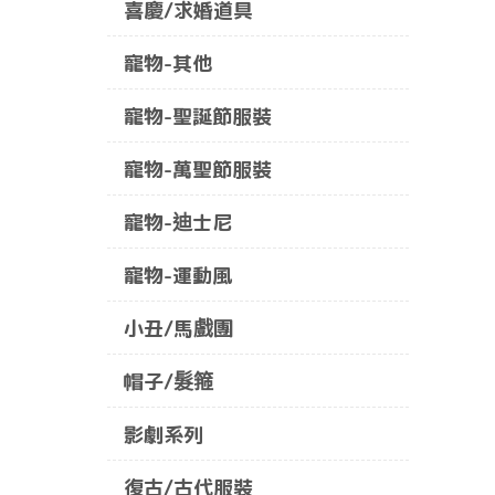
喜慶/求婚道具
寵物-其他
寵物-聖誕節服裝
寵物-萬聖節服裝
寵物-迪士尼
寵物-運動風
小丑/馬戲團
帽子/髮箍
影劇系列
復古/古代服裝