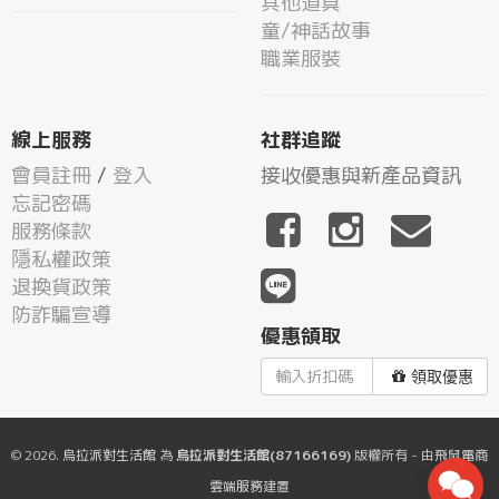
其他道具
童/神話故事
職業服裝
線上服務
社群追蹤
會員註冊
/
登入
接收優惠與新產品資訊
忘記密碼
服務條款
隱私權政策
退換貨政策
防詐騙宣導
優惠領取
領取優惠
© 2026.
烏拉派對生活館
為
烏拉派對生活館(87166169)
版權所有 - 由
飛鼠電商
雲端服務
建置