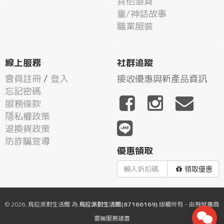
其他道具
童/神話故事
職業服裝
線上服務
社群追蹤
會員註冊
/
登入
接收優惠與新產品資訊
忘記密碼
服務條款
隱私權政策
退換貨政策
防詐騙宣導
優惠領取
領取優惠
© 2026.
烏拉派對生活館
為
烏拉派對生活館(87166169)
版權所有 - 由
飛鼠電商
雲端服務
建置