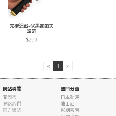
咒術迴戰-伏黑甚爾天
逆鉾
$299
«
1
»
網站導覽
熱門分類
問與答
日本動漫
聯絡我們
迪士尼
官方網站
影劇系列