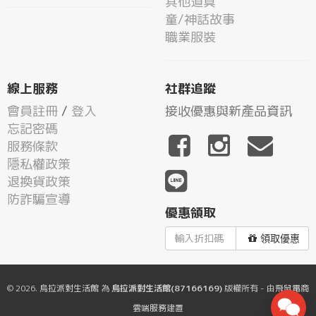
其他道具
童/神話故事
職業服裝
線上服務
社群追蹤
會員註冊
/
登入
接收優惠與新產品資訊
忘記密碼
服務條款
隱私權政策
退換貨政策
防詐騙宣導
優惠領取
領取優惠
© 2026.
烏拉派對生活館
為
烏拉派對生活館(87166169)
版權所有 - 由
飛鼠電商
雲端服務
建置