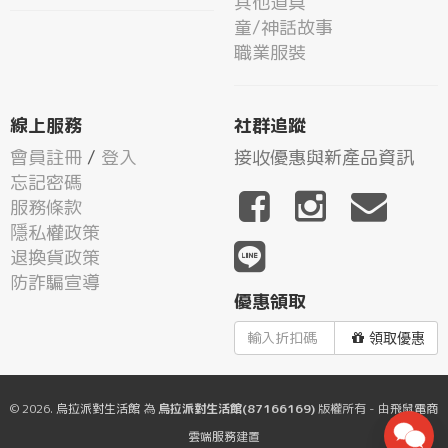
其他道具
童/神話故事
職業服裝
線上服務
社群追蹤
會員註冊
/
登入
接收優惠與新產品資訊
忘記密碼
服務條款
隱私權政策
退換貨政策
防詐騙宣導
優惠領取
領取優惠
© 2026.
烏拉派對生活館
為
烏拉派對生活館(87166169)
版權所有 - 由
飛鼠電商
雲端服務
建置