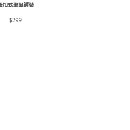
鈕扣式聖誕褲裝
$299