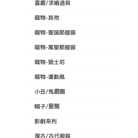
喜慶/求婚道具
寵物-其他
寵物-聖誕節服裝
寵物-萬聖節服裝
寵物-迪士尼
寵物-運動風
小丑/馬戲團
帽子/髮箍
影劇系列
復古/古代服裝