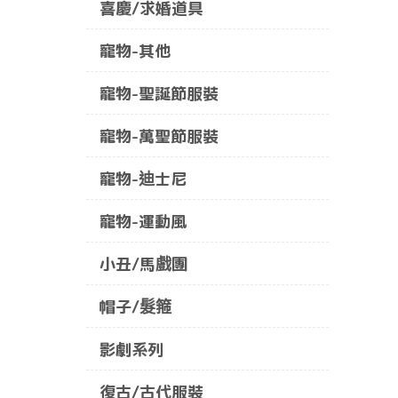
喜慶/求婚道具
寵物-其他
寵物-聖誕節服裝
寵物-萬聖節服裝
寵物-迪士尼
寵物-運動風
小丑/馬戲團
帽子/髮箍
影劇系列
復古/古代服裝