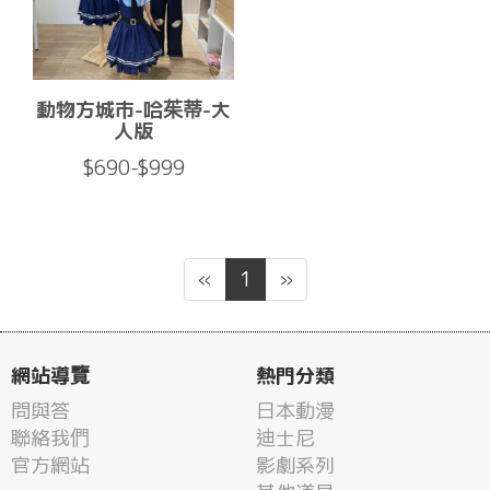
動物方城市-哈茱蒂-大
人版
$690-$999
«
1
»
網站導覽
熱門分類
問與答
日本動漫
聯絡我們
迪士尼
官方網站
影劇系列