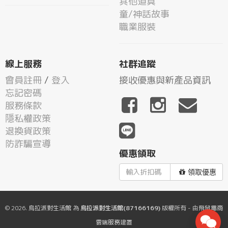
其他道具
童/神話故事
職業服裝
線上服務
社群追蹤
會員註冊
/
登入
接收優惠與新產品資訊
忘記密碼
服務條款
隱私權政策
退換貨政策
防詐騙宣導
優惠領取
領取優惠
© 2026.
烏拉派對生活館
為
烏拉派對生活館(87166169)
版權所有 - 由
飛鼠電商
雲端服務
建置