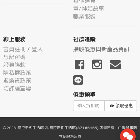
其他道具
童/神話故事
職業服裝
線上服務
社群追蹤
會員註冊
/
登入
接收優惠與新產品資訊
忘記密碼
服務條款
隱私權政策
退換貨政策
防詐騙宣導
優惠領取
領取優惠
© 2026.
烏拉派對生活館
為
烏拉派對生活館(87166169)
版權所有 - 由
飛鼠電商
雲端服務
建置