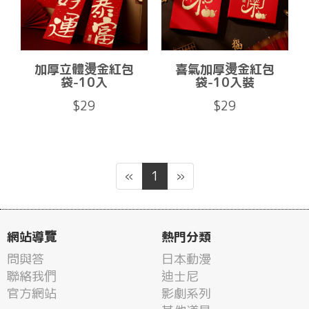
加厚立體燙金紅包
喜氣加厚燙金紅包
袋-10入
袋-10入裝
$29
$29
«
1
»
網站導覽
熱門分類
問與答
日本動漫
聯絡我們
迪士尼
官方網站
影劇系列