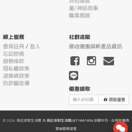
其他道具
童/神話故事
職業服裝
線上服務
社群追蹤
會員註冊
/
登入
接收優惠與新產品資訊
忘記密碼
服務條款
隱私權政策
退換貨政策
防詐騙宣導
優惠領取
領取優惠
© 2026.
烏拉派對生活館
為
烏拉派對生活館(87166169)
版權所有 - 由
飛鼠電商
雲端服務
建置