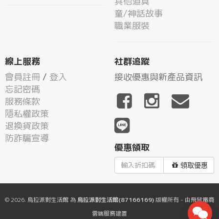
其他道具
童/神話故事
職業服裝
線上服務
社群追蹤
會員註冊
/
登入
接收優惠與新產品資訊
忘記密碼
服務條款
隱私權政策
退換貨政策
防詐騙宣導
優惠領取
領取優惠
© 2026.
烏拉派對生活館
為
烏拉派對生活館(87166169)
版權所有 - 由
飛鼠電商
雲端服務
建置