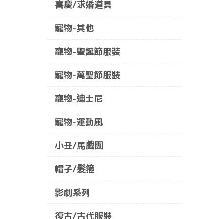
喜慶/求婚道具
寵物-其他
寵物-聖誕節服裝
寵物-萬聖節服裝
寵物-迪士尼
寵物-運動風
小丑/馬戲團
帽子/髮箍
影劇系列
復古/古代服裝