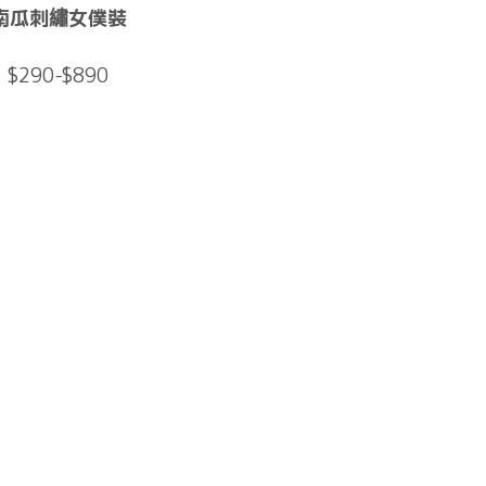
南瓜刺繡女僕裝
$290-$890