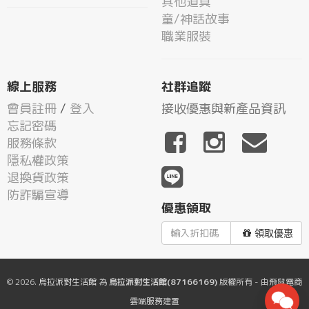
其他道具
童/神話故事
職業服裝
線上服務
社群追蹤
會員註冊
/
登入
接收優惠與新產品資訊
忘記密碼
服務條款
隱私權政策
退換貨政策
防詐騙宣導
優惠領取
領取優惠
© 2026.
烏拉派對生活館
為
烏拉派對生活館(87166169)
版權所有 - 由
飛鼠電商
雲端服務
建置