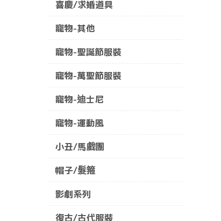
喜慶/求婚道具
寵物-其他
寵物-聖誕節服裝
寵物-萬聖節服裝
寵物-迪士尼
寵物-運動風
小丑/馬戲團
帽子/髮箍
影劇系列
復古/古代服裝