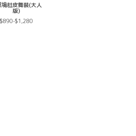
萊塢肚皮舞裝(大人
版)
$890-$1,280