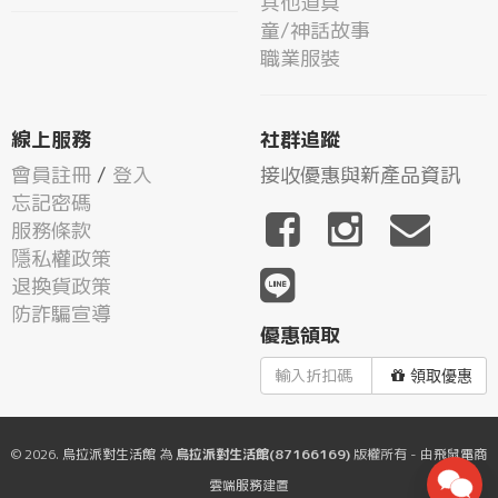
其他道具
童/神話故事
職業服裝
線上服務
社群追蹤
會員註冊
/
登入
接收優惠與新產品資訊
忘記密碼
服務條款
隱私權政策
退換貨政策
防詐騙宣導
優惠領取
領取優惠
© 2026.
烏拉派對生活館
為
烏拉派對生活館(87166169)
版權所有 - 由
飛鼠電商
雲端服務
建置